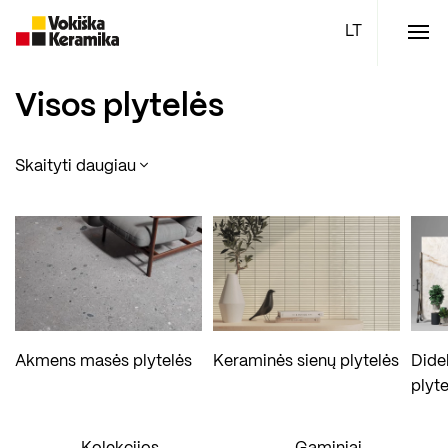
Meniu
Plytelės
Visos plytelės
Vonios kambario įranga
Skaityti daugiau
Boen parketlentės
Specialūs pasiūlymai
TOP
Akmens masės plytelės
Keraminės sienų plytelės
Dide
plyte