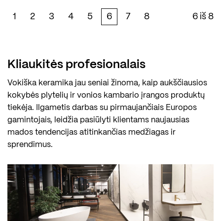
1
2
3
4
5
6
7
8
6 iš 8
Kliaukitės profesionalais
Vokiška keramika jau seniai žinoma, kaip aukščiausios
kokybės plytelių ir vonios kambario įrangos produktų
tiekėja. Ilgametis darbas su pirmaujančiais Europos
gamintojais, leidžia pasiūlyti klientams naujausias
mados tendencijas atitinkančias medžiagas ir
sprendimus.