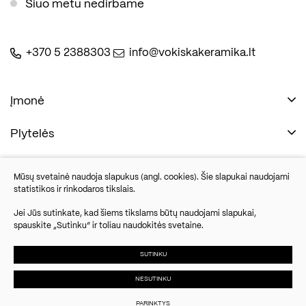
Šiuo metu nedirbame
+370 5 2388303
info@vokiskakeramika.lt
Įmonė
Plytelės
Naudinga
Įmonė
Vonios įranga
Mūsų svetainė naudoja slapukus (angl. cookies). Šie slapukai naudojami
Kontaktai
statistikos ir rinkodaros tikslais.
Sandėlio išpardavimas
Jei Jūs sutinkate, kad šiems tikslams būtų naudojami slapukai,
spauskite „Sutinku“ ir toliau naudokitės svetaine.
Savanorių pr. 67, Vilnius
Parketlenės
Šiuo metu nedirbame
SUTINKU
NESUTINKU
© 2024 UAB Vokiška keramika. Visos
Slapukų
Duomenų
Susisiekite
teisės saugomos.
parinktys
apsauga
PARINKTYS