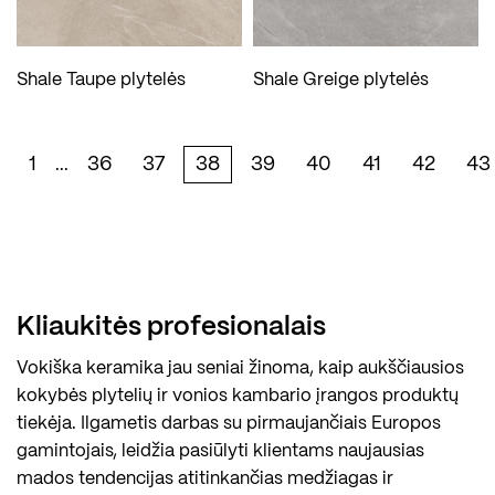
Shale Taupe plytelės
Shale Greige plytelės
1
36
37
38
39
40
41
42
43
...
Kliaukitės profesionalais
Vokiška keramika jau seniai žinoma, kaip aukščiausios
kokybės plytelių ir vonios kambario įrangos produktų
tiekėja. Ilgametis darbas su pirmaujančiais Europos
gamintojais, leidžia pasiūlyti klientams naujausias
mados tendencijas atitinkančias medžiagas ir