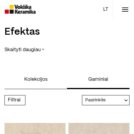
Meniu
Plytelės
Efektas
Vonios kambario įranga
Skaityti daugiau
Boen parketlentės
Specialūs pasiūlymai
Kolekcijos
TOP
Gaminiai
Filtrai
Pasirinkite