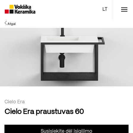
Meniu
Atgal
Plytelės
Vonios kambario įranga
Boen parketlentės
Specialūs pasiūlymai
TOP
Cielo Era
Cielo Era praustuvas 60
Susisiekite dėl įsigijimo