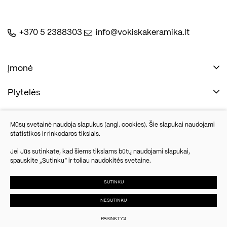
+370 5 2388303
info@vokiskakeramika.lt
Įmonė
Plytelės
Naudinga
Įmonė
Vonios įranga
Mūsų svetainė naudoja slapukus (angl. cookies). Šie slapukai naudojami
Kontaktai
statistikos ir rinkodaros tikslais.
Sandėlio išpardavimas
Jei Jūs sutinkate, kad šiems tikslams būtų naudojami slapukai,
spauskite „Sutinku“ ir toliau naudokitės svetaine.
Savanorių pr. 67, Vilnius
Parketlenės
Šiuo metu nedirbame
SUTINKU
NESUTINKU
© 2024 UAB Vokiška keramika. Visos
Slapukų
Duomenų
Susisiekite
teisės saugomos.
parinktys
apsauga
PARINKTYS