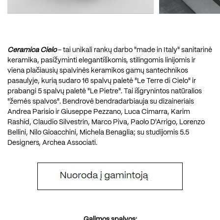
Ceramica Cielo
- tai unikali rankų darbo "made in Italy" sanitarinė
keramika, pasižyminti elegantiškomis, stilingomis linijomis ir
viena plačiausių spalvinės keramikos gamų santechnikos
pasaulyje, kurią sudaro 16 spalvų paletė "Le Terre di Cielo" ir
prabangi 5 spalvų paletė "Le Pietre". Tai išgrynintos natūralios
"žemės spalvos". Bendrovė bendradarbiauja su dizaineriais
Andrea Parisio ir Giuseppe Pezzano, Luca Cimarra, Karim
Rashid, Claudio Silvestrin, Marco Piva, Paolo D'Arrigo, Lorenzo
Bellini, Nilo Gioacchini, Michela Benaglia; su studijomis 5.5
Designers, Archea Associati.
Galimos spalvos: