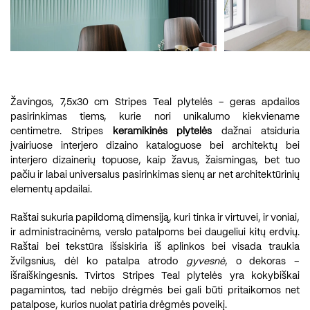
Žavingos, 7,5x30 cm Stripes Teal plytelės – geras apdailos
pasirinkimas tiems, kurie nori unikalumo kiekviename
centimetre. Stripes
keramikinės plytelės
dažnai atsiduria
įvairiuose interjero dizaino kataloguose bei architektų bei
interjero dizainerių topuose, kaip žavus, žaismingas, bet tuo
pačiu ir labai universalus pasirinkimas sienų ar net architektūrinių
elementų apdailai.
Raštai sukuria papildomą dimensiją, kuri tinka ir virtuvei, ir voniai,
ir administracinėms, verslo patalpoms bei daugeliui kitų erdvių.
Raštai bei tekstūra išsiskiria iš aplinkos bei visada traukia
žvilgsnius, dėl ko patalpa atrodo
gyvesnė
, o dekoras –
išraiškingesnis. Tvirtos Stripes Teal plytelės yra kokybiškai
pagamintos, tad nebijo drėgmės bei gali būti pritaikomos net
patalpose, kurios nuolat patiria drėgmės poveikį.