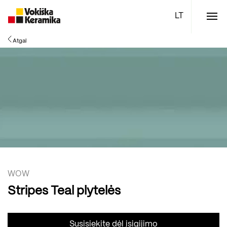
Meniu
Atgal
Plytelės
Vonios kambario įranga
Boen parketlentės
Specialūs pasiūlymai
TOP
WOW
Stripes Teal plytelės
Susisiekite dėl įsigijimo