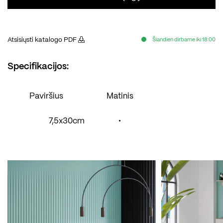
Atsisiųsti katalogo PDF
Šiandien dirbame iki 18:00
Specifikacijos:
Paviršius
Matinis
7,5x30cm
•