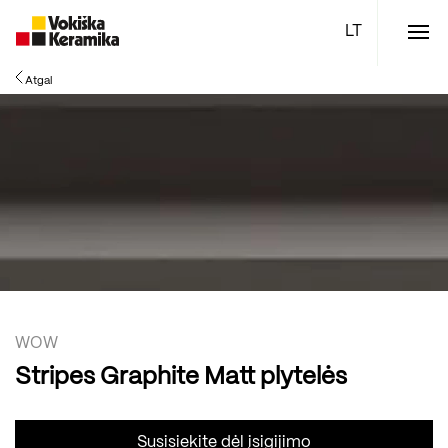
Meniu
Atgal
Plytelės
Vonios kambario įranga
Boen parketlentės
Specialūs pasiūlymai
TOP
WOW
Stripes Graphite Matt plytelės
Susisiekite dėl įsigijimo