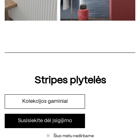
Stripes plytelės
Kolekcijos gaminiai
Susisiekite dėl įsigijimo
Šiuo metu nedirbame