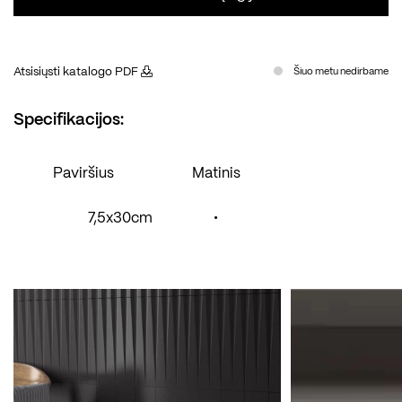
Atsisiųsti katalogo PDF
Šiuo metu nedirbame
Specifikacijos:
Paviršius
Matinis
7,5x30cm
•