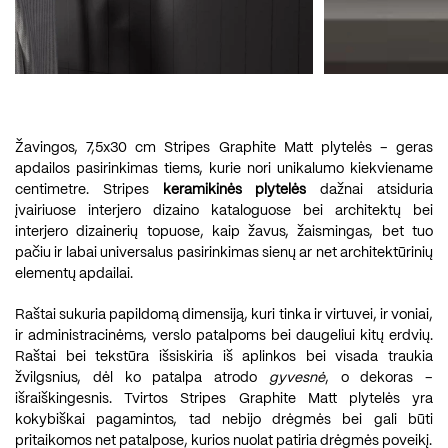
Žavingos, 7,5x30 cm Stripes Graphite Matt plytelės – geras
apdailos pasirinkimas tiems, kurie nori unikalumo kiekviename
centimetre. Stripes
keramikinės plytelės
dažnai atsiduria
įvairiuose interjero dizaino kataloguose bei architektų bei
interjero dizainerių topuose, kaip žavus, žaismingas, bet tuo
pačiu ir labai universalus pasirinkimas sienų ar net architektūrinių
elementų apdailai.
Raštai sukuria papildomą dimensiją, kuri tinka ir virtuvei, ir voniai,
ir administracinėms, verslo patalpoms bei daugeliui kitų erdvių.
Raštai bei tekstūra išsiskiria iš aplinkos bei visada traukia
žvilgsnius, dėl ko patalpa atrodo
gyvesnė
, o dekoras –
išraiškingesnis. Tvirtos Stripes Graphite Matt plytelės yra
kokybiškai pagamintos, tad nebijo drėgmės bei gali būti
pritaikomos net patalpose, kurios nuolat patiria drėgmės poveikį.