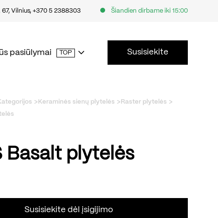
67, Vilnius
,
+370 5 2388303
Šiandien dirbame iki 15:00
Susisiekite
ūs pasiūlymai
TOP
Kategorijos
Keraminės sienų plytelės
Raster plytelės
telės
 Basalt plytelės
Susisiekite dėl įsigijimo