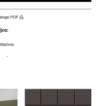
atalogo PDF
jos:
Matinis
•