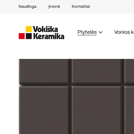
Naudinga
Įmonė
Kontaktai
Plytelės
Vonios 