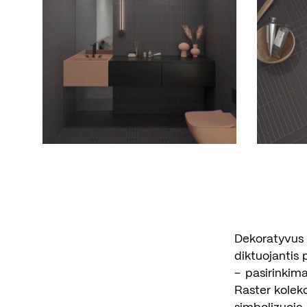
Dekoratyvus a
diktuojantis 
– pasirinkima
Raster kolek