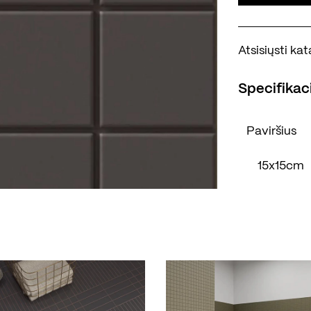
Atsisiųsti k
Specifikaci
Paviršius
15x15cm