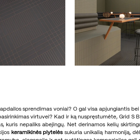
pdailos sprendimas voniai? O gal visa apjungiantis bei
pasirinkimas virtuvei? Kad ir ką nuspręstumėte, Grid S B
s, kuris nepaliks abejingų. Net derinamos kelių skirting
cijos
keramikinės plytelės
sukuria unikalią harmoniją, dė