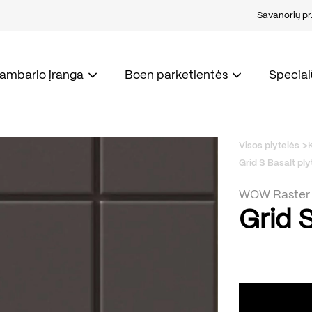
Savanorių pr. 
kambario įranga
Boen parketlentės
Special
Visos plytelės
Grid S Basalt ply
WOW Raster
Grid S