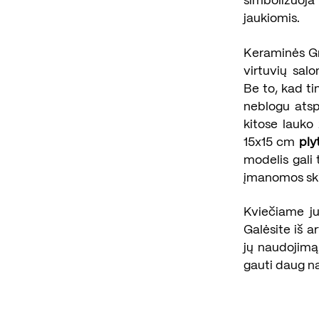
simbolizuoja 
jaukiomis.
Keraminės Gr
virtuvių sal
Be to, kad ti
neblogu atsp
kitose lauko
15x15 cm
ply
modelis gali 
įmanomos ski
Kviečiame ju
Galėsite iš a
jų naudojimą a
gauti daug n