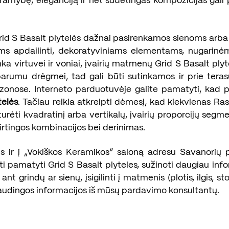
ramybę, eleganciją ir net sudėtingas kompozicijas gali 
id S Basalt plytelės dažnai pasirenkamos sienoms arba 
oms apdailinti, dekoratyviniams elementams, nugarinė
nka virtuvei ir voniai, įvairių matmenų Grid S Basalt ply
arumu drėgmei, tad gali būti sutinkamos ir prie teras
 zonose. Interneto parduotuvėje galite pamatyti, kad p
telės
. Tačiau reikia atkreipti dėmesį, kad kiekvienas Ras
turėti kvadratinį arba vertikalų, įvairių proporcijų seg
rtingos kombinacijos bei derinimas.
s ir į „Vokiškos Keramikos“ saloną adresu Savanorių pr.
rti pamatyti Grid S Basalt plyteles, sužinoti daugiau inf
nt grindų ar sienų, įsigilinti į matmenis (plotis, ilgis, stor
audingos informacijos iš mūsų pardavimo konsultantų.