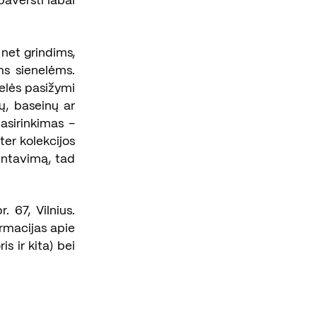
paversti labai
net grindims,
ms sienelėms.
telės pasižymi
ų, baseinų ar
asirinkimas –
ter kolekcijos
mentavimą, tad
 67, Vilnius.
ormacijas apie
is ir kita) bei