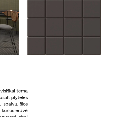
 visiškai temą
asalt plytelės
ų spalvų, šios
l kurios erdvė