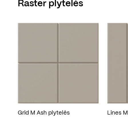
Raster plytelės
Grid M Ash plytelės
Lines M