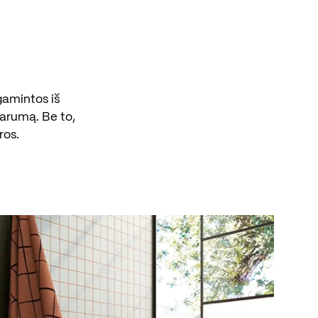
agamintos iš
parumą. Be to,
ros.