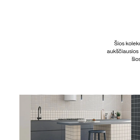
Šios kolek
aukščiausios 
šio