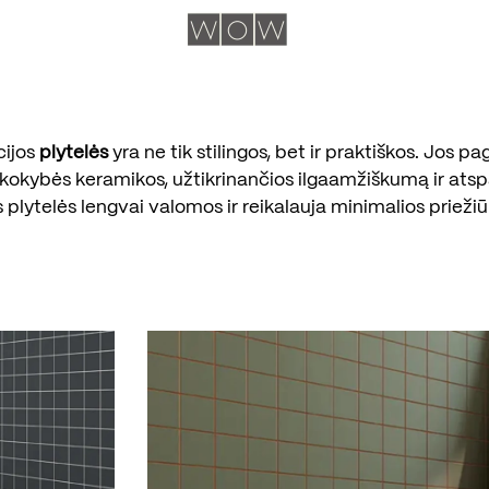
cijos
plytelės
yra ne tik stilingos, bet ir praktiškos. Jos p
kokybės keramikos, užtikrinančios ilgaamžiškumą ir ats
s plytelės lengvai valomos ir reikalauja minimalios priežiū