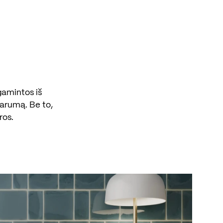
agamintos iš
parumą. Be to,
ros.