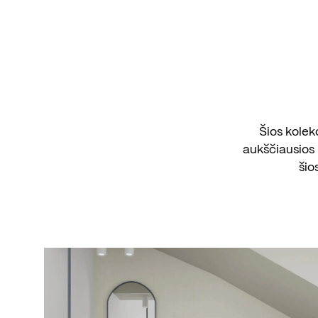
Šios kolek
aukščiausios 
šio