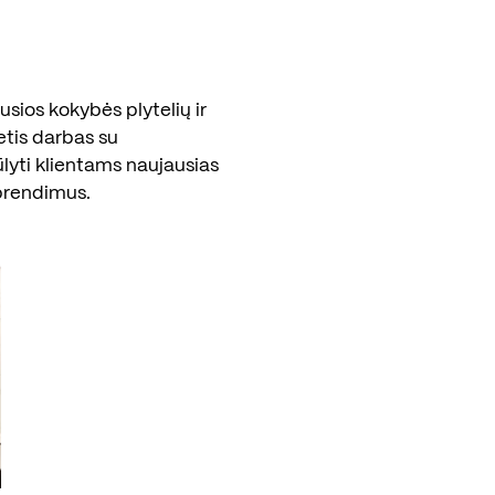
sios kokybės plytelių ir
etis darbas su
ūlyti klientams naujausias
prendimus.