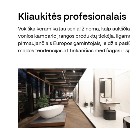
Kliaukitės profesionalais
Vokiška keramika jau seniai žinoma, kaip aukščiau
vonios kambario įrangos produktų tiekėja. Ilgam
pirmaujančiais Europos gamintojais, leidžia pasi
mados tendencijas atitinkančias medžiagas ir s