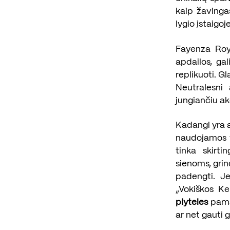
kaip žavinga
lygio įstaigoj
Fayenza Roya
apdailos, gal
replikuoti. G
Neutralesni 
jungiančiu a
Kadangi yra a
naudojamos ti
tinka skirtin
sienoms, gri
padengti. J
„Vokiškos Ke
plyteles
pamat
ar net gauti 