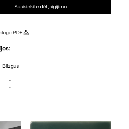
Susisiekite dėl įsigijimo
atalogo PDF
jos:
Blizgus
•
•