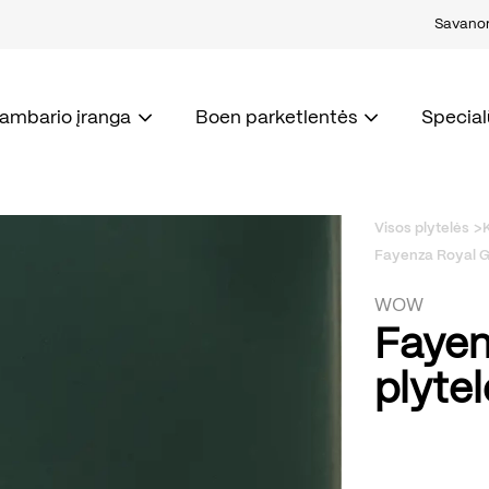
Savanori
kambario įranga
Boen parketlentės
Special
Visos plytelės
Fayenza Royal G
WOW
Fayen
plyte