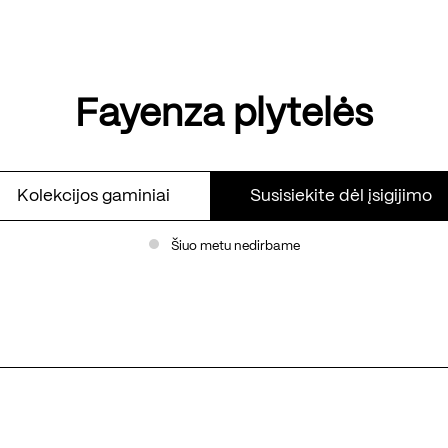
Fayenza plytelės
Kolekcijos gaminiai
Susisiekite dėl įsigijimo
Šiuo metu nedirbame