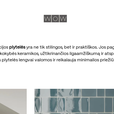
cijos
plytelės
yra ne tik stilingos, bet ir praktiškos. Jos p
kokybės keramikos, užtikrinančios ilgaamžiškumą ir ats
s plytelės lengvai valomos ir reikalauja minimalios priežiū