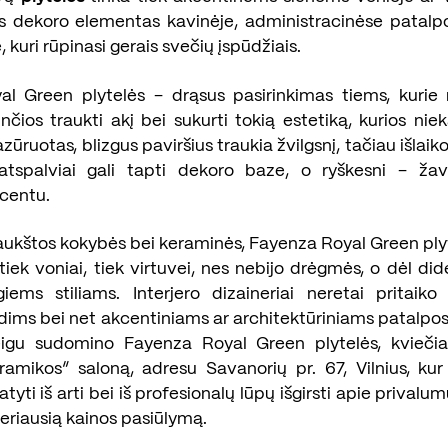
s dekoro elementas kavinėje, administracinėse patalp
e, kuri rūpinasi gerais svečių įspūdžiais.
l Green plytelės – drąsus pasirinkimas tiems, kurie n
inčios traukti akį bei sukurti tokią estetiką, kurios ni
lazūruotas, blizgus paviršius traukia žvilgsnį, tačiau išlai
atspalviai gali tapti dekoro baze, o ryškesni – ža
kcentu.
ukštos kokybės bei keraminės, Fayenza Royal Green plyt
ek voniai, tiek virtuvei, nes nebijo drėgmės, o dėl did
giems stiliams. Interjero dizaineriai neretai pritaiko
ndims bei net akcentiniams ar architektūriniams patalp
eigu sudomino Fayenza Royal Green plytelės, kviečia
ramikos“ saloną, adresu Savanorių pr. 67, Vilnius, kur 
yti iš arti bei iš profesionalų lūpų išgirsti apie privalu
geriausią kainos pasiūlymą.