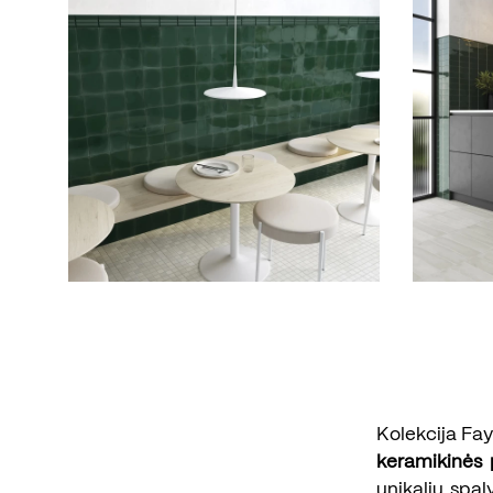
Kolekcija Fay
keramikinės 
unikalių spa