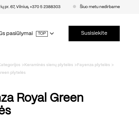
ų pr. 67, Vilnius
,
+370 5 2388303
Šiuo metu nedirbame
Susisiekite
ūs pasiūlymai
TOP
Kategorijos
Keraminės sienų plytelės
Fayenza plytelės
reen plytelės
za Royal Green
lės