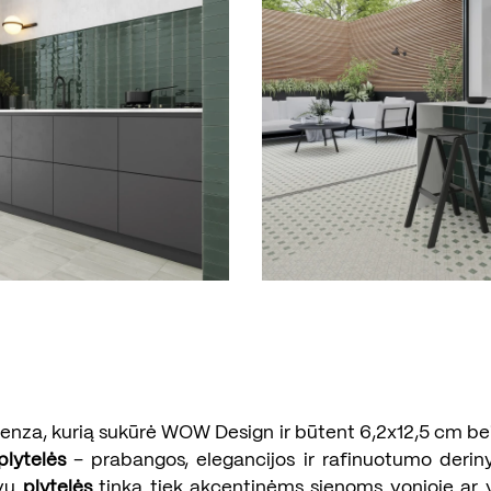
enza, kurią sukūrė WOW Design ir būtent 6,2x12,5 cm be
plytelės
– prabangos, elegancijos ir rafinuotumo deriny
lvų
plytelės
tinka tiek akcentinėms sienoms vonioje ar vi