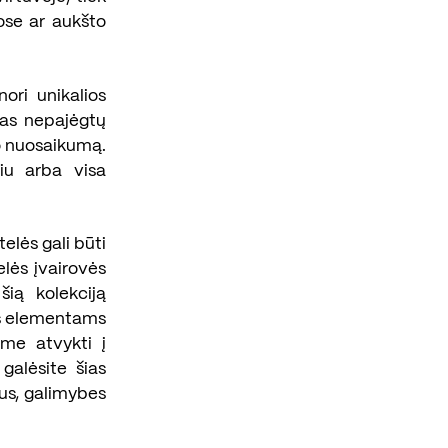
ose ar aukšto
ori unikalios
ekas nepajėgtų
ko nuosaikumą.
viu arba visa
elės gali būti
elės įvairovės
 šią kolekciją
os elementams
me atvykti į
galėsite šias
mus, galimybes