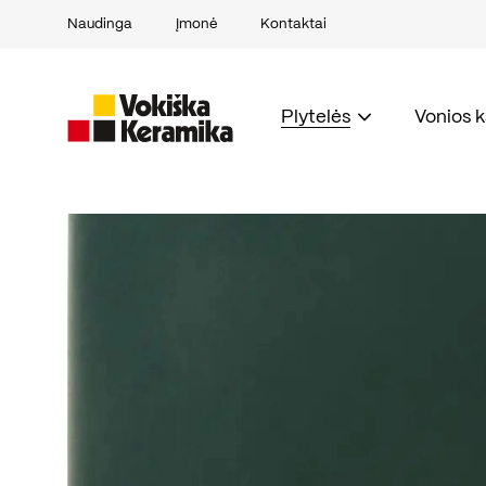
Naudinga
Įmonė
Kontaktai
Plytelės
Vonios 