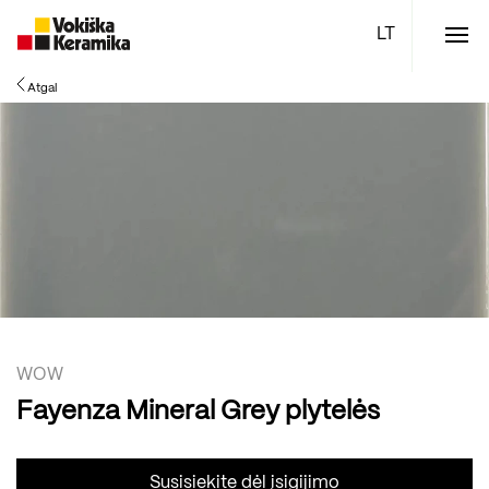
Meniu
Atgal
Plytelės
Vonios kambario įranga
Boen parketlentės
Specialūs pasiūlymai
TOP
WOW
Fayenza Mineral Grey plytelės
Susisiekite dėl įsigijimo