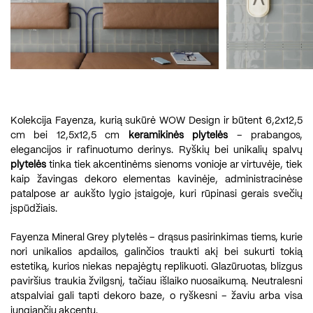
Kolekcija Fayenza, kurią sukūrė WOW Design ir būtent 6,2x12,5
cm bei 12,5x12,5 cm
keramikinės plytelės
– prabangos,
elegancijos ir rafinuotumo derinys. Ryškių bei unikalių spalvų
plytelės
tinka tiek akcentinėms sienoms vonioje ar virtuvėje, tiek
kaip žavingas dekoro elementas kavinėje, administracinėse
patalpose ar aukšto lygio įstaigoje, kuri rūpinasi gerais svečių
įspūdžiais.
Fayenza Mineral Grey plytelės – drąsus pasirinkimas tiems, kurie
nori unikalios apdailos, galinčios traukti akį bei sukurti tokią
estetiką, kurios niekas nepajėgtų replikuoti. Glazūruotas, blizgus
paviršius traukia žvilgsnį, tačiau išlaiko nuosaikumą. Neutralesni
atspalviai gali tapti dekoro baze, o ryškesni – žaviu arba visa
jungiančiu akcentu.