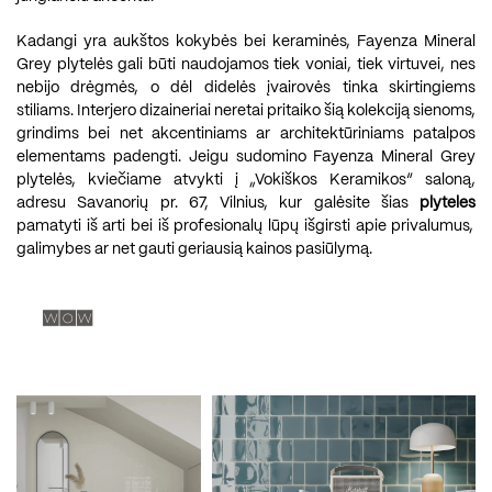
Kadangi yra aukštos kokybės bei keraminės, Fayenza Mineral
Grey plytelės gali būti naudojamos tiek voniai, tiek virtuvei, nes
nebijo drėgmės, o dėl didelės įvairovės tinka skirtingiems
stiliams. Interjero dizaineriai neretai pritaiko šią kolekciją sienoms,
grindims bei net akcentiniams ar architektūriniams patalpos
elementams padengti. Jeigu sudomino Fayenza Mineral Grey
plytelės, kviečiame atvykti į „Vokiškos Keramikos“ saloną,
adresu Savanorių pr. 67, Vilnius, kur galėsite šias
plyteles
pamatyti iš arti bei iš profesionalų lūpų išgirsti apie privalumus,
galimybes ar net gauti geriausią kainos pasiūlymą.