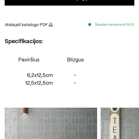
Atsisiųsti katalogo PDF
Šiandien dirbame iki 19:00
Specifikacijos:
Paviršius
Blizgus
6,2x12,5cm
•
12,5x12,5cm
•