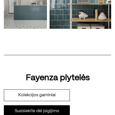
Fayenza plytelės
Kolekcijos gaminiai
Susisiekite dėl įsigijimo