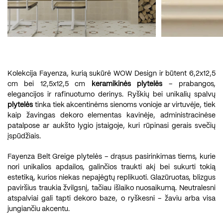
Kolekcija Fayenza, kurią sukūrė WOW Design ir būtent 6,2x12,5
cm bei 12,5x12,5 cm
keramikinės plytelės
– prabangos,
elegancijos ir rafinuotumo derinys. Ryškių bei unikalių spalvų
plytelės
tinka tiek akcentinėms sienoms vonioje ar virtuvėje, tiek
kaip žavingas dekoro elementas kavinėje, administracinėse
patalpose ar aukšto lygio įstaigoje, kuri rūpinasi gerais svečių
įspūdžiais.
Fayenza Belt Greige plytelės – drąsus pasirinkimas tiems, kurie
nori unikalios apdailos, galinčios traukti akį bei sukurti tokią
estetiką, kurios niekas nepajėgtų replikuoti. Glazūruotas, blizgus
paviršius traukia žvilgsnį, tačiau išlaiko nuosaikumą. Neutralesni
atspalviai gali tapti dekoro baze, o ryškesni – žaviu arba visa
jungiančiu akcentu.