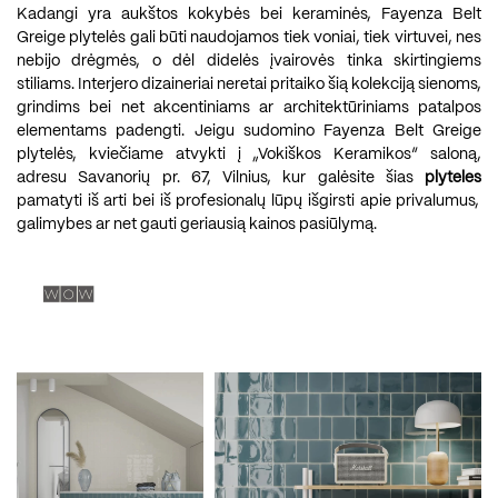
Kadangi yra aukštos kokybės bei keraminės, Fayenza Belt
Greige plytelės gali būti naudojamos tiek voniai, tiek virtuvei, nes
nebijo drėgmės, o dėl didelės įvairovės tinka skirtingiems
stiliams. Interjero dizaineriai neretai pritaiko šią kolekciją sienoms,
grindims bei net akcentiniams ar architektūriniams patalpos
elementams padengti. Jeigu sudomino Fayenza Belt Greige
plytelės, kviečiame atvykti į „Vokiškos Keramikos“ saloną,
adresu Savanorių pr. 67, Vilnius, kur galėsite šias
plyteles
pamatyti iš arti bei iš profesionalų lūpų išgirsti apie privalumus,
galimybes ar net gauti geriausią kainos pasiūlymą.