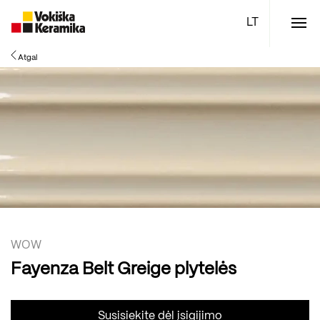
Meniu
Atgal
Plytelės
Vonios kambario įranga
Boen parketlentės
Specialūs pasiūlymai
TOP
WOW
Fayenza Belt Greige plytelės
Susisiekite dėl įsigijimo