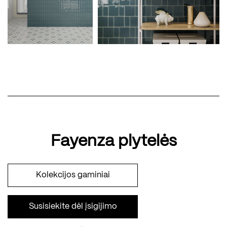
Fayenza plytelės
Kolekcijos gaminiai
Susisiekite dėl įsigijimo