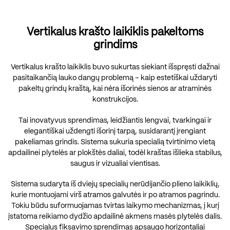
Vertikalus krašto laikiklis pakeltoms
grindims
Vertikalus krašto laikiklis buvo sukurtas siekiant išspręsti dažnai
pasitaikančią lauko dangų problemą – kaip estetiškai uždaryti
pakeltų grindų kraštą, kai nėra išorinės sienos ar atraminės
konstrukcijos.
Tai inovatyvus sprendimas, leidžiantis lengvai, tvarkingai ir
elegantiškai uždengti išorinį tarpą, susidarantį įrengiant
pakeliamas grindis. Sistema sukuria specialią tvirtinimo vietą
apdailinei plytelės ar plokštės daliai, todėl kraštas išlieka stabilus,
saugus ir vizualiai vientisas.
Sistema sudaryta iš dviejų specialių nerūdijančio plieno laikiklių,
kurie montuojami virš atramos galvutės ir po atramos pagrindu.
Tokiu būdu suformuojamas tvirtas laikymo mechanizmas, į kurį
įstatoma reikiamo dydžio apdailinė akmens masės plytelės dalis.
Specialus fiksavimo sprendimas apsaugo horizontaliai