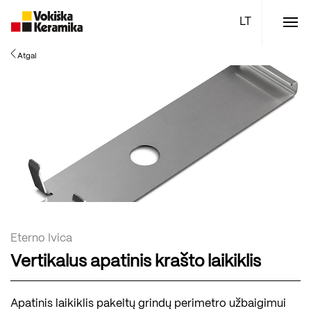
Meniu
Atgal
Plytelės
Vonios kambario įranga
Boen parketlentės
Specialūs pasiūlymai
TOP
Eterno Ivica
Vertikalus apatinis krašto laikiklis
Apatinis laikiklis pakeltų grindų perimetro užbaigimui