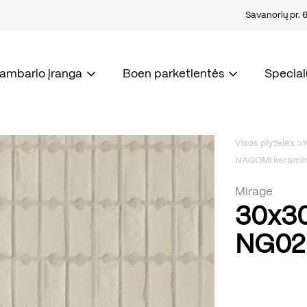
Savanorių pr. 67
kambario įranga
Boen parketlentės
Special
Visos plytelės
NAGOMI keramin
Mirage
30x3
NG02