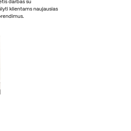
etis darbas su
ūlyti klientams naujausias
prendimus.