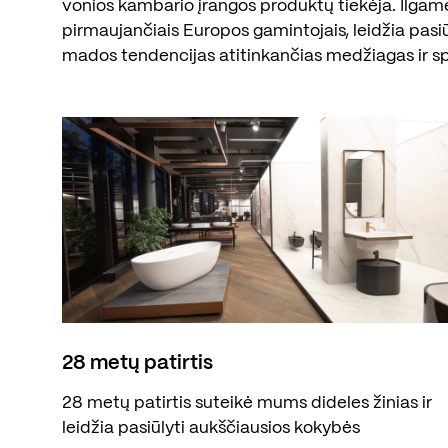
vonios kambario įrangos produktų tiekėja. Ilgam
pirmaujančiais Europos gamintojais, leidžia pasi
mados tendencijas atitinkančias medžiagas ir s
28 metų patirtis
28 metų patirtis suteikė mums dideles žinias ir
leidžia pasiūlyti aukščiausios kokybės