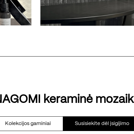
NAGOMI keraminė mozaik
Kolekcijos gaminiai
Susisiekite dėl įsigijimo