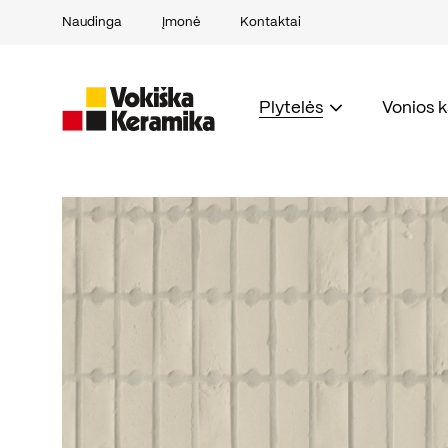
Naudinga
Įmonė
Kontaktai
Plytelės
Vonios 