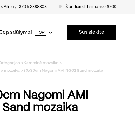
, Vilnius
,
+370 5 2388303
Šiandien dirbsime nuo 10:00
Susisiekite
ūs pasiūlymai
TOP
Kategorijos
Keraminė mozaika
ė mozaika
30x30cm Nagomi AMI NG02 Sand mozaika
0cm Nagomi AMI
 Sand mozaika