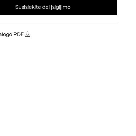
Susisiekite dėl įsigijimo
atalogo PDF