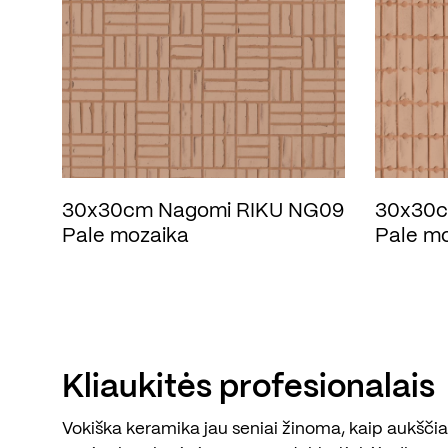
30x30cm Nagomi RIKU NG09
30x30c
Pale mozaika
Pale m
Kliaukitės profesionalais
Vokiška keramika jau seniai žinoma, kaip aukščiau