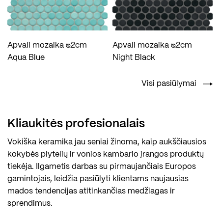
Apvali mozaika ᴓ2cm
Apvali mozaika ᴓ2cm
Aqua Blue
Night Black
Visi pasiūlymai
Kliaukitės profesionalais
Vokiška keramika jau seniai žinoma, kaip aukščiausios
kokybės plytelių ir vonios kambario įrangos produktų
tiekėja. Ilgametis darbas su pirmaujančiais Europos
gamintojais, leidžia pasiūlyti klientams naujausias
mados tendencijas atitinkančias medžiagas ir
sprendimus.