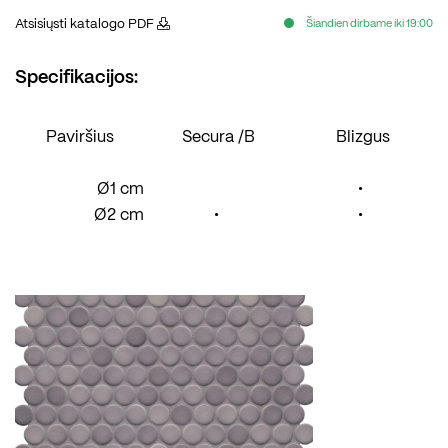
Atsisiųsti katalogo PDF
Šiandien dirbame iki 19:00
Specifikacijos:
Paviršius
Secura /B
Blizgus
Ø1 cm
•
Ø2 cm
•
•