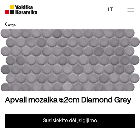
Meniu
Atgal
Plytelės
Vonios kambario įranga
Boen parketlentės
Specialūs pasiūlymai
TOP
Apvali mozaika ᴓ2cm Diamond Grey
Susisiekite dėl įsigijimo