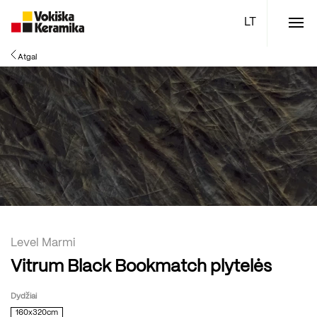
Meniu
Atgal
Plytelės
Vonios kambario įranga
Boen parketlentės
Specialūs pasiūlymai
TOP
Level Marmi
Vitrum Black Bookmatch plytelės
Dydžiai
160x320cm