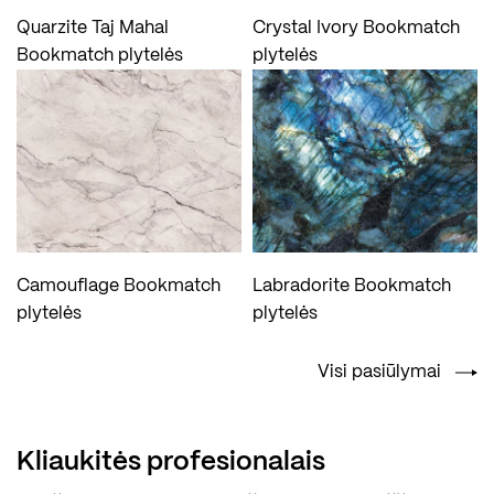
Quarzite Taj Mahal
Crystal Ivory Bookmatch
Bookmatch plytelės
plytelės
Camouflage Bookmatch
Labradorite Bookmatch
plytelės
plytelės
Visi pasiūlymai
Kliaukitės profesionalais