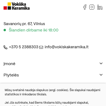
Savanorių pr. 67, Vilnius
Šiandien dirbame iki 18:00
+370 5 2388303
info@vokiskakeramika.lt
Įmonė
Plytelės
Naudinga
Įmonė
Vonios įranga
Mūsų svetainė naudoja slapukus (angl. cookies). Šie slapukai naudojami
Kontaktai
statistikos ir rinkodaros tikslais.
Sandėlio išpardavimas
Jei Jūs sutinkate, kad šiems tikslams būtų naudojami slapukai,