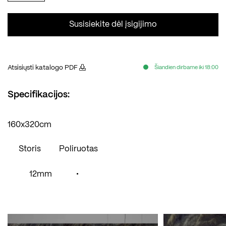
Susisiekite dėl įsigijimo
Atsisiųsti katalogo PDF
Šiandien dirbame iki 18:00
Specifikacijos:
160x320cm
Storis
Poliruotas
12mm
•