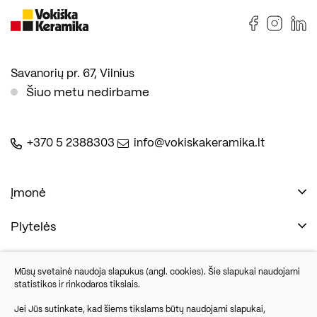
Savanorių pr. 67, Vilnius
Šiuo metu nedirbame
+370 5 2388303
info@vokiskakeramika.lt
Įmonė
Plytelės
Naudinga
Įmonė
Vonios įranga
Mūsų svetainė naudoja slapukus (angl. cookies). Šie slapukai naudojami
Kontaktai
statistikos ir rinkodaros tikslais.
Sandėlio išpardavimas
Jei Jūs sutinkate, kad šiems tikslams būtų naudojami slapukai,