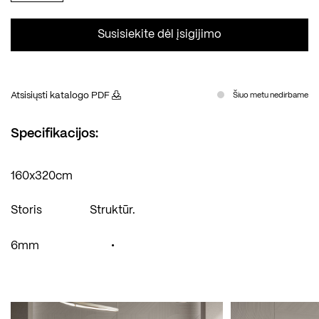
Susisiekite dėl įsigijimo
Atsisiųsti katalogo PDF
Šiuo metu nedirbame
Specifikacijos:
160x320cm
Storis
Struktūr.
6mm
•