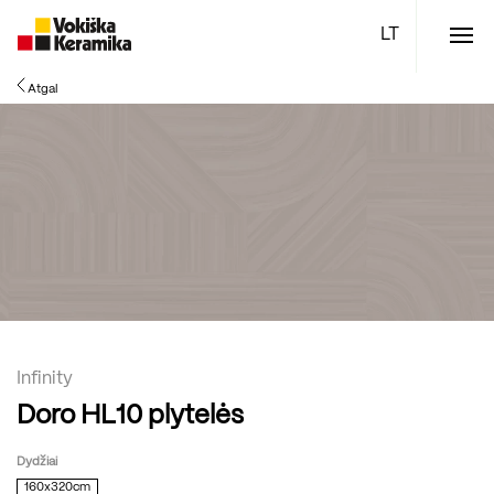
Meniu
Atgal
Plytelės
Vonios kambario įranga
Boen parketlentės
Specialūs pasiūlymai
TOP
Infinity
Doro HL10 plytelės
Dydžiai
160x320cm