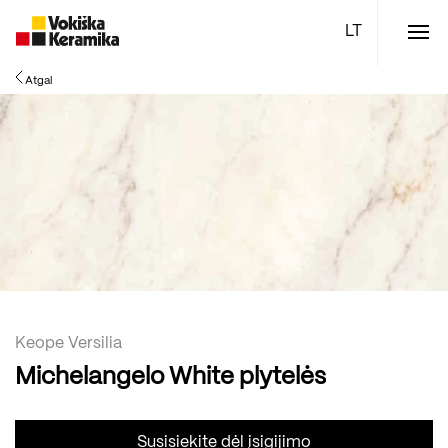
Meniu
Atgal
Plytelės
Vonios kambario įranga
Boen parketlentės
Specialūs pasiūlymai
TOP
Keope Versilia
Michelangelo White plytelės
Susisiekite dėl įsigijimo