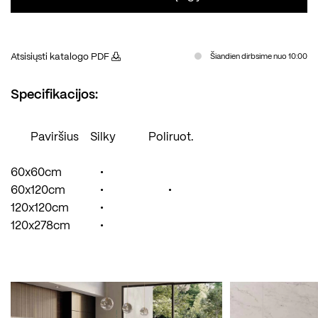
Atsisiųsti katalogo PDF
Šiandien dirbsime nuo 10:00
Specifikacijos:
Paviršius
Silky
Poliruot.
60x60cm
•
60x120cm
•
•
120x120cm
•
120x278cm
•