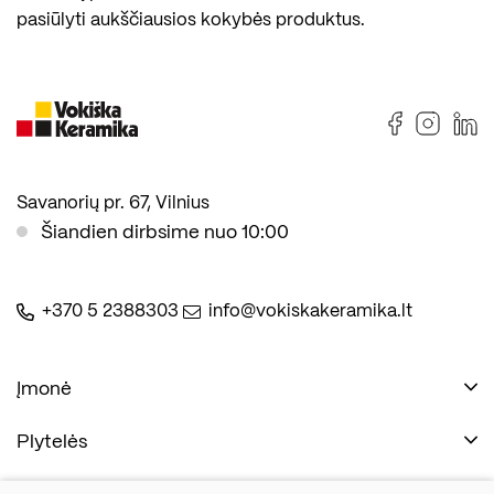
pasiūlyti aukščiausios kokybės produktus.
Savanorių pr. 67, Vilnius
Šiandien dirbsime nuo 10:00
+370 5 2388303
info@vokiskakeramika.lt
Įmonė
Plytelės
Naudinga
Įmonė