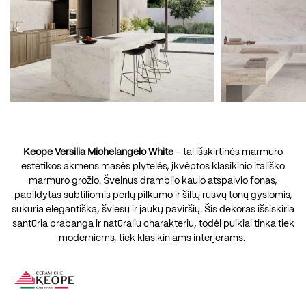
Keope Versilia Michelangelo White
– tai išskirtinės marmuro
estetikos akmens masės plytelės, įkvėptos klasikinio itališko
marmuro grožio. Švelnus dramblio kaulo atspalvio fonas,
papildytas subtiliomis perlų pilkumo ir šiltų rusvų tonų gyslomis,
sukuria elegantišką, šviesų ir jaukų paviršių. Šis dekoras išsiskiria
santūria prabanga ir natūraliu charakteriu, todėl puikiai tinka tiek
moderniems, tiek klasikiniams interjerams.