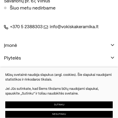
Savanorių pr. 67, Vilnius
Šiuo metu nedirbame
+370 5 2388303
info@vokiskakeramika.lt
Įmonė
Plytelės
Naudinga
Įmonė
Vonios įranga
Mūsų svetainė naudoja slapukus (angl. cookies). Šie slapukai naudojami
Kontaktai
statistikos ir rinkodaros tikslais.
Sandėlio išpardavimas
Jei Jūs sutinkate, kad šiems tikslams būtų naudojami slapukai,
spauskite „Sutinku“ ir toliau naudokitės svetaine.
Savanorių pr. 67, Vilnius
Parketlenės
Šiuo metu nedirbame
SUTINKU
NESUTINKU