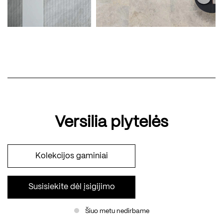
Versilia plytelės
Kolekcijos gaminiai
Susisiekite dėl įsigijimo
Šiuo metu nedirbame