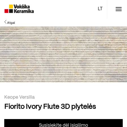
Meniu
Atgal
Plytelės
Vonios kambario įranga
Boen parketlentės
Specialūs pasiūlymai
TOP
Keope Versilia
Fiorito Ivory Flute 3D plytelės
Susisiekite dėl įsigijimo