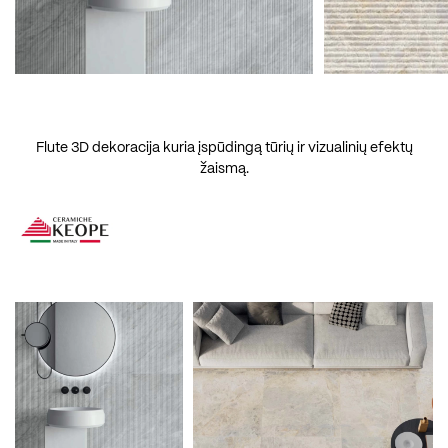
Flute 3D dekoracija kuria įspūdingą tūrių ir vizualinių efektų
žaismą.