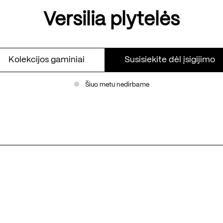
Versilia plytelės
Kolekcijos gaminiai
Susisiekite dėl įsigijimo
Šiuo metu nedirbame