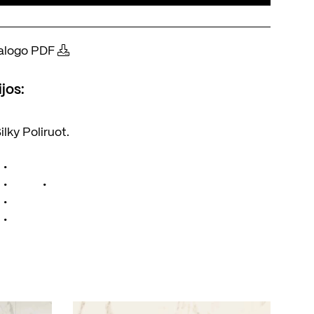
atalogo PDF
jos:
ilky
Poliruot.
•
•
•
•
•