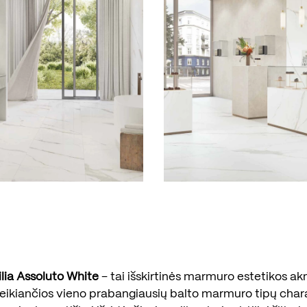
lia Assoluto White
– tai išskirtinės marmuro estetikos 
teikiančios vieno prabangiausių balto marmuro tipų char