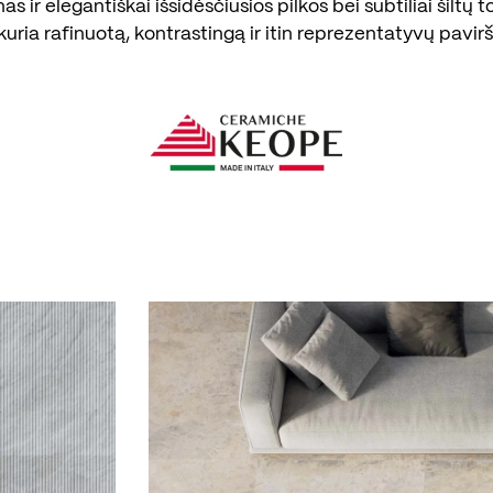
as ir elegantiškai išsidėsčiusios pilkos bei subtiliai šiltų 
kuria rafinuotą, kontrastingą ir itin reprezentatyvų pavirš