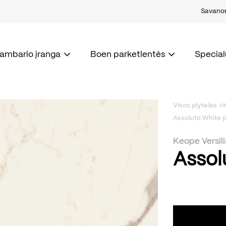
Savanori
kambario įranga
Boen parketlentės
Special
Visos plytelės
Assoluto White p
Keope Versil
Assol