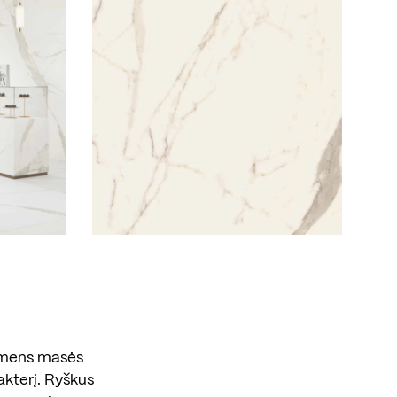
akmens masės
akterį. Ryškus