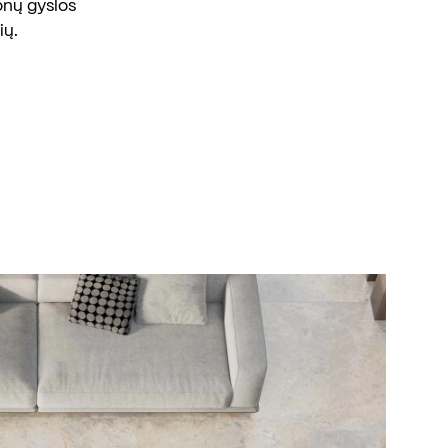
tonų gyslos
ių.