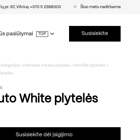
ų pr. 67, Vilnius
,
+370 5 2388303
Šiuo metu nedirbame
Susisiekite
ūs pasiūlymai
TOP
Kategorijos
Akmens masės plytelės
Versilia plytelės
lytelės
ia
uto White plytelės
Susisiekite dėl įsigijimo