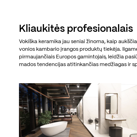
Kliaukitės profesionalais
Vokiška keramika jau seniai žinoma, kaip aukščiau
vonios kambario įrangos produktų tiekėja. Ilgam
pirmaujančiais Europos gamintojais, leidžia pasi
mados tendencijas atitinkančias medžiagas ir s