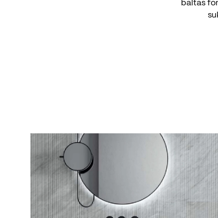
baltas fon
su