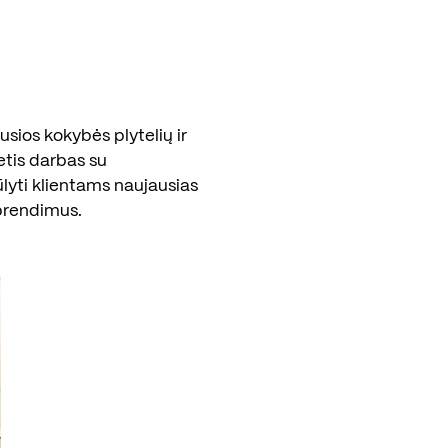
sios kokybės plytelių ir
etis darbas su
ūlyti klientams naujausias
prendimus.