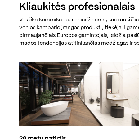
Kliaukitės profesionalais
Vokiška keramika jau seniai žinoma, kaip aukščiau
vonios kambario įrangos produktų tiekėja. Ilgam
pirmaujančiais Europos gamintojais, leidžia pasi
mados tendencijas atitinkančias medžiagas ir s
28 metų patirtis