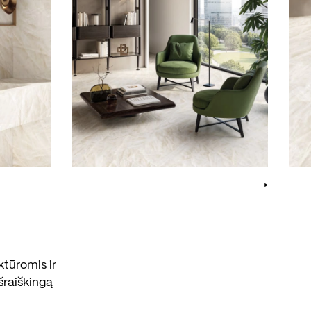
ktūromis ir
išraiškingą