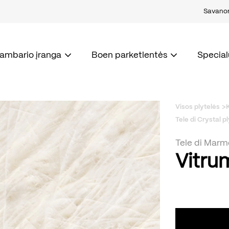
Savanori
kambario įranga
Boen parketlentės
Special
Visos plytelės
Tele di Crystal p
Tele di Marm
Vitru