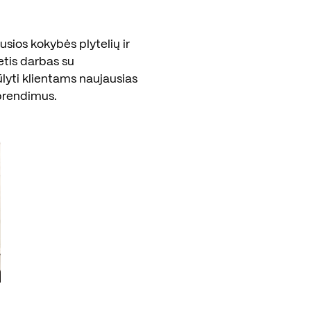
sios kokybės plytelių ir
etis darbas su
ūlyti klientams naujausias
prendimus.