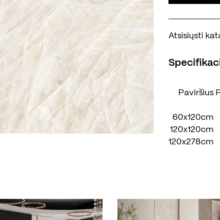
Atsisiųsti k
Specifikaci
Paviršius
P
60x120cm
120x120cm
120x278cm