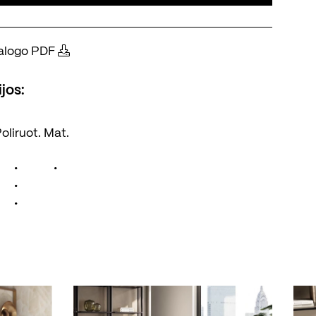
atalogo PDF
jos:
oliruot.
Mat.
•
•
•
•