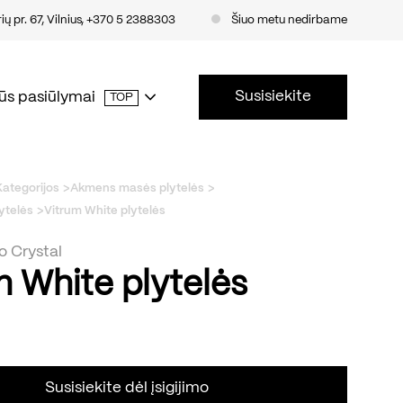
ų pr. 67, Vilnius
,
+370 5 2388303
Šiuo metu nedirbame
Susisiekite
ūs pasiūlymai
TOP
Kategorijos
Akmens masės plytelės
lytelės
Vitrum White plytelės
o Crystal
m White plytelės
Susisiekite dėl įsigijimo