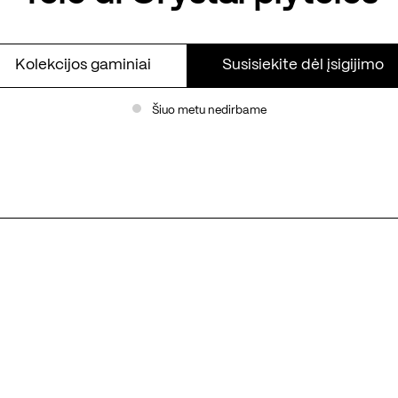
Kolekcijos gaminiai
Susisiekite dėl įsigijimo
Šiuo metu nedirbame