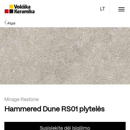
Meniu
Atgal
Plytelės
Vonios kambario įranga
Boen parketlentės
Specialūs pasiūlymai
TOP
Mirage Restone
Hammered Dune RS01 plytelės
Susisiekite dėl įsigijimo