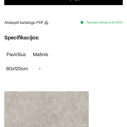
Atsisiųsti katalogo PDF
Šiandien dirbame iki 19:00
Specifikacijos:
Paviršius
Matinis
60x120cm
•