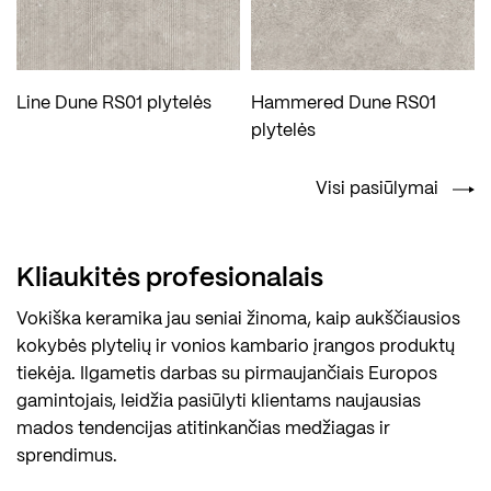
Line Dune RS01 plytelės
Hammered Dune RS01
plytelės
Visi pasiūlymai
Kliaukitės profesionalais
Vokiška keramika jau seniai žinoma, kaip aukščiausios
kokybės plytelių ir vonios kambario įrangos produktų
tiekėja. Ilgametis darbas su pirmaujančiais Europos
gamintojais, leidžia pasiūlyti klientams naujausias
mados tendencijas atitinkančias medžiagas ir
sprendimus.