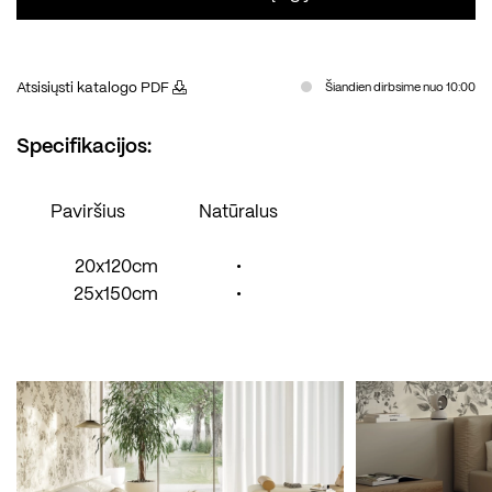
Atsisiųsti katalogo PDF
Šiandien dirbsime nuo 10:00
Specifikacijos:
Paviršius
Natūralus
20x120cm
•
25x150cm
•