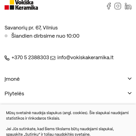
Savanorių pr. 67, Vilnius
Šiandien dirbsime nuo 10:00
+370 5 2388303
info@vokiskakeramika.lt
Įmonė
Plytelės
Naudinga
Įmonė
Vonios įranga
Mūsų svetainė naudoja slapukus (angl. cookies). Šie slapukai naudojami
Kontaktai
statistikos ir rinkodaros tikslais.
Sandėlio išpardavimas
Jei Jūs sutinkate, kad šiems tikslams būtų naudojami slapukai,
spauskite „Sutinku“ ir toliau naudokitės svetaine.