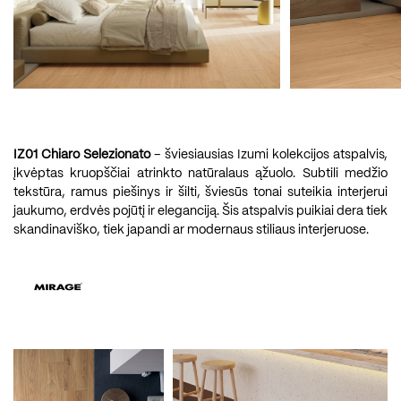
IZ01 Chiaro Selezionato
– šviesiausias Izumi kolekcijos atspalvis,
įkvėptas kruopščiai atrinkto natūralaus ąžuolo. Subtili medžio
tekstūra, ramus piešinys ir šilti, šviesūs tonai suteikia interjerui
jaukumo, erdvės pojūtį ir eleganciją. Šis atspalvis puikiai dera tiek
skandinaviško, tiek japandi ar modernaus stiliaus interjeruose.