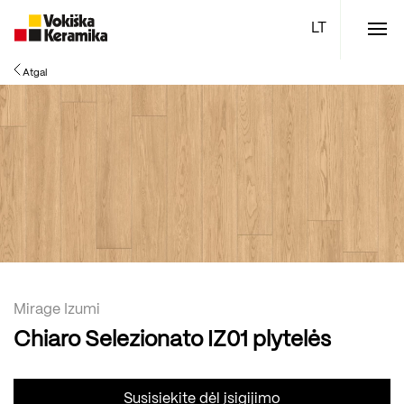
Meniu
Atgal
Plytelės
Vonios kambario įranga
Boen parketlentės
Specialūs pasiūlymai
TOP
Mirage Izumi
Chiaro Selezionato IZ01 plytelės
Susisiekite dėl įsigijimo