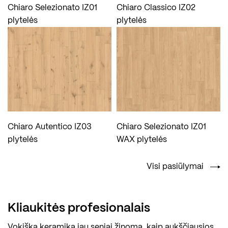
Chiaro Selezionato IZ01
Chiaro Classico IZ02
plytelės
plytelės
Chiaro Autentico IZ03
Chiaro Selezionato IZ01
plytelės
WAX plytelės
Visi pasiūlymai
Kliaukitės profesionalais
Vokiška keramika jau seniai žinoma, kaip aukščiausios