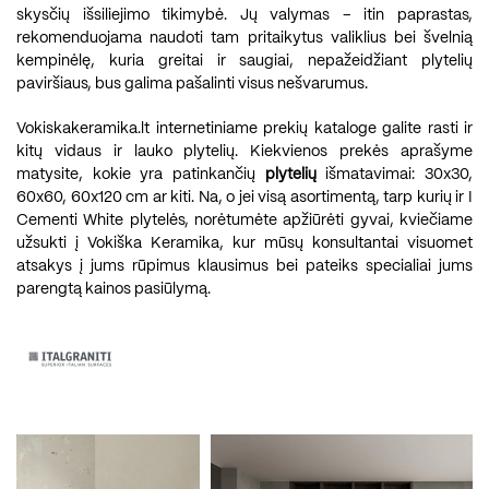
skysčių išsiliejimo tikimybė. Jų valymas – itin paprastas,
rekomenduojama naudoti tam pritaikytus valiklius bei švelnią
kempinėlę, kuria greitai ir saugiai, nepažeidžiant plytelių
paviršiaus, bus galima pašalinti visus nešvarumus.
Vokiskakeramika.lt internetiniame prekių kataloge galite rasti ir
kitų vidaus ir lauko plytelių. Kiekvienos prekės aprašyme
matysite, kokie yra patinkančių
plytelių
išmatavimai: 30x30,
60x60, 60x120 cm ar kiti. Na, o jei visą asortimentą, tarp kurių ir I
Cementi White plytelės, norėtumėte apžiūrėti gyvai, kviečiame
užsukti į Vokiška Keramika, kur mūsų konsultantai visuomet
atsakys į jums rūpimus klausimus bei pateiks specialiai jums
parengtą kainos pasiūlymą.