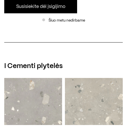
Susisiekite dėl įsigijimo
Šiuo metu nedirbame
I Cementi plytelės