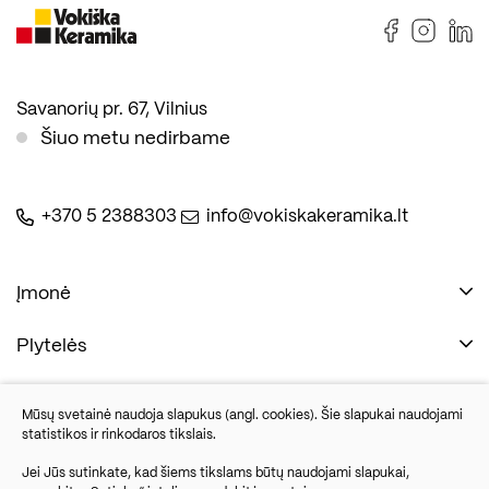
Savanorių pr. 67, Vilnius
Šiuo metu nedirbame
+370 5 2388303
info@vokiskakeramika.lt
Įmonė
Plytelės
Naudinga
Įmonė
Vonios įranga
Mūsų svetainė naudoja slapukus (angl. cookies). Šie slapukai naudojami
Kontaktai
statistikos ir rinkodaros tikslais.
Sandėlio išpardavimas
Jei Jūs sutinkate, kad šiems tikslams būtų naudojami slapukai,