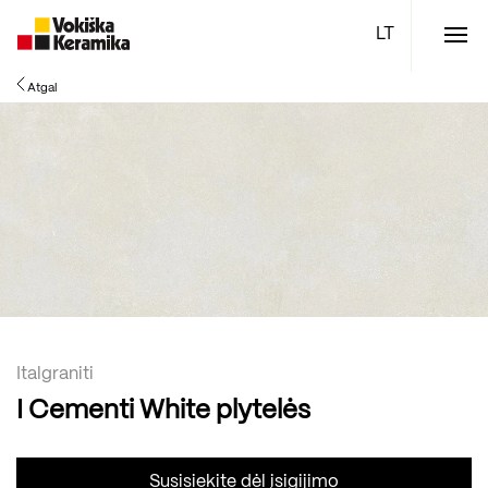
Meniu
Atgal
Plytelės
Vonios kambario įranga
Boen parketlentės
Specialūs pasiūlymai
TOP
Italgraniti
I Cementi White plytelės
Susisiekite dėl įsigijimo