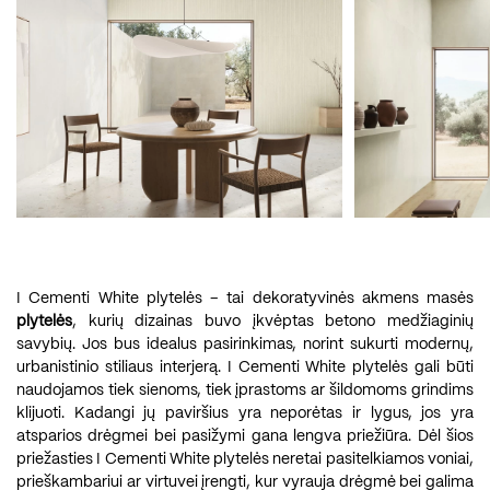
I Cementi White plytelės – tai dekoratyvinės akmens masės
plytelės
, kurių dizainas buvo įkvėptas betono medžiaginių
savybių. Jos bus idealus pasirinkimas, norint sukurti modernų,
urbanistinio stiliaus interjerą. I Cementi White plytelės gali būti
naudojamos tiek sienoms, tiek įprastoms ar šildomoms grindims
klijuoti. Kadangi jų paviršius yra neporėtas ir lygus, jos yra
atsparios drėgmei bei pasižymi gana lengva priežiūra. Dėl šios
priežasties I Cementi White plytelės neretai pasitelkiamos voniai,
prieškambariui ar virtuvei įrengti, kur vyrauja drėgmė bei galima