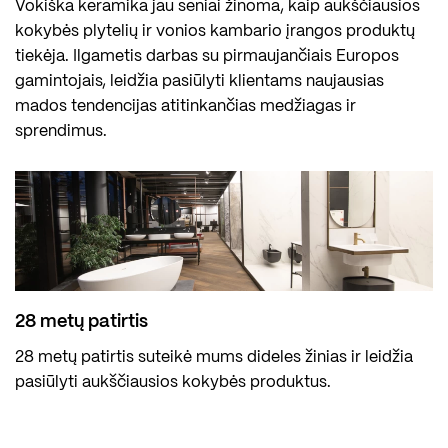
Vokiška keramika jau seniai žinoma, kaip aukščiausios
kokybės plytelių ir vonios kambario įrangos produktų
tiekėja. Ilgametis darbas su pirmaujančiais Europos
gamintojais, leidžia pasiūlyti klientams naujausias
mados tendencijas atitinkančias medžiagas ir
sprendimus.
28 metų patirtis
28 metų patirtis suteikė mums dideles žinias ir leidžia
pasiūlyti aukščiausios kokybės produktus.