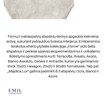
Formų ir įvairiaspalvių atspalvių derinys apgaubia kiekvieną
erdvę, sukuriant patrauklius, šviesius interjerus. Emilceramica
terakotos efekto plytelės kolekcijoje „Forme“ siūlo šešis
atspalvius ir penkias spalvas eksperimentavimui ir unikaliems
išdėstymo sprendimams kurti: Terracotta, Rosato, Avorio,
Bianco Assoluto, Cenere ir Antracite, kurios yra gaminamos
Brick 7.5x20, Hexagon, 20x20 ir 80x80 formatuose. Taip pat
„Majolica Lux“ galima pasirinkti iš 3 atspalvių: Ocra, Bianco ir
Azure.