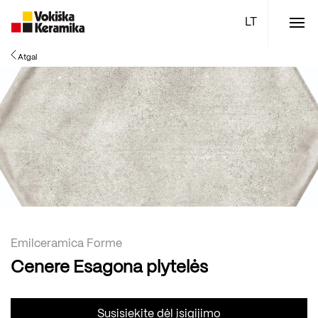
Meniu
Atgal
Plytelės
Vonios kambario įranga
Boen parketlentės
Specialūs pasiūlymai
TOP
Emilceramica Forme
Cenere Esagona plytelės
Susisiekite dėl įsigijimo