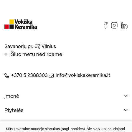
Savanorių pr. 67, Vilnius
Šiuo metu nedirbame
+370 5 2388303
info@vokiskakeramika.lt
Įmonė
Plytelės
Naudinga
Įmonė
Vonios įranga
Mūsų svetainė naudoja slapukus (angl. cookies). Šie slapukai naudojami