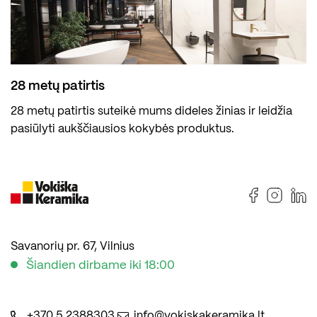
28 metų patirtis
28 metų patirtis suteikė mums dideles žinias ir leidžia
pasiūlyti aukščiausios kokybės produktus.
Savanorių pr. 67, Vilnius
Šiandien dirbame iki 18:00
+370 5 2388303
info@vokiskakeramika.lt