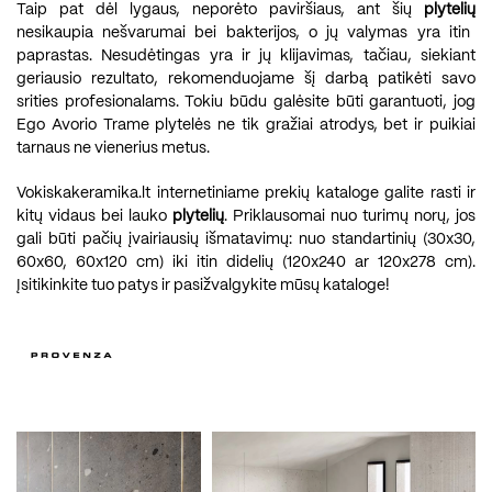
Taip pat dėl lygaus, neporėto paviršiaus, ant šių
plytelių
nesikaupia nešvarumai bei bakterijos, o jų valymas yra itin
paprastas. Nesudėtingas yra ir jų klijavimas, tačiau, siekiant
geriausio rezultato, rekomenduojame šį darbą patikėti savo
srities profesionalams. Tokiu būdu galėsite būti garantuoti, jog
Ego Avorio Trame plytelės ne tik gražiai atrodys, bet ir puikiai
tarnaus ne vienerius metus.
Vokiskakeramika.lt internetiniame prekių kataloge galite rasti ir
kitų vidaus bei lauko
plytelių
. Priklausomai nuo turimų norų, jos
gali būti pačių įvairiausių išmatavimų: nuo standartinių (30x30,
60x60, 60x120 cm) iki itin didelių (120x240 ar 120x278 cm).
Įsitikinkite tuo patys ir pasižvalgykite mūsų kataloge!