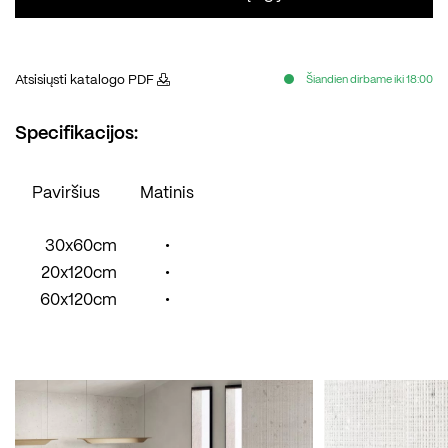
Atsisiųsti katalogo PDF
Šiandien dirbame iki 18:00
Specifikacijos:
Paviršius
Matinis
30x60cm
•
20x120cm
•
60x120cm
•