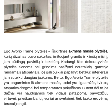
Ego Avorio Trame plytelės – išskirtinės
akmens masės plytelės
,
kurių dizainas buvo sukurtas, imituojant granito ir klinčių mišinį,
jam būdingą paviršių ir tekstūrą. Kadangi šios dekoratyvinės
plytelės sienoms bei grindims pasižymi neutraliais, gamtoje
randamais atspalviais, jos gali puikiai papildyti bet kurį interjerą ir
jam suteikti daugiau jaukumo. Be to, Ego Avorio Trame plytelės
yra pagamintos iš akmens masės, todėl yra ilgaamžės, tvirtos,
atsparios drėgmei bei temperatūros pokyčiams. Būtent dėl to jos
dažnai yra naudojamos tiek vidaus patalpoms, pavyzdžiui,
virtuvei, prieškambariui, voniai ar svetainei, tiek lauko erdvėms,
terasai įrengti.