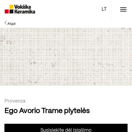
Meniu
Atgal
Plytelės
Vonios kambario įranga
Boen parketlentės
Specialūs pasiūlymai
TOP
Provenza
Ego Avorio Trame plytelės
Susisiekite dėl įsigijimo