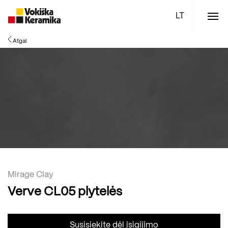
Meniu
Atgal
Plytelės
Vonios kambario įranga
Boen parketlentės
Specialūs pasiūlymai
TOP
Mirage Clay
Verve CL05 plytelės
Susisiekite dėl įsigijimo