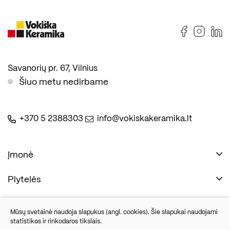
Savanorių pr. 67, Vilnius
Šiuo metu nedirbame
+370 5 2388303
info@vokiskakeramika.lt
Įmonė
Plytelės
Naudinga
Įmonė
Vonios įranga
Mūsų svetainė naudoja slapukus (angl. cookies). Šie slapukai naudojami
Kontaktai
statistikos ir rinkodaros tikslais.
Sandėlio išpardavimas