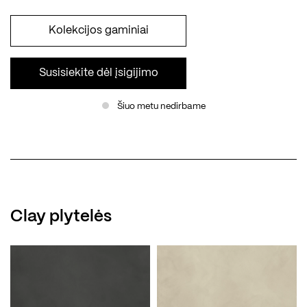
Kolekcijos gaminiai
Susisiekite dėl įsigijimo
Šiuo metu nedirbame
Clay plytelės