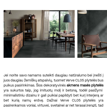
Jei norite savo namams suteikti daugiau natūralumo bei įnešti į
juos daugiau žemiškų atspalvių, tuomet Verve CL05 plytelės bus
puikus pasirinkimas. Šios dekoratyvinės
akmens masės plytelės
yra sukurtos taip, jog imituotų molį ir betoną, todėl pasižymi
minimalistiniu dizainu ir gali puikiai papildyti bet kurį interjerą ar
bet kurią namų erdvę. Dažnai Verve CL05 plytelės yra
pasirenkamos voniai, virtuvei, svetainei ar net terasai įrengti, tad