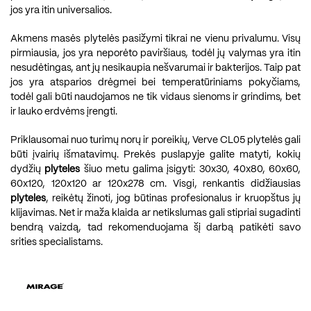
jos yra itin universalios.
Akmens masės plytelės pasižymi tikrai ne vienu privalumu. Visų
pirmiausia, jos yra neporėto paviršiaus, todėl jų valymas yra itin
nesudėtingas, ant jų nesikaupia nešvarumai ir bakterijos. Taip pat
jos yra atsparios drėgmei bei temperatūriniams pokyčiams,
todėl gali būti naudojamos ne tik vidaus sienoms ir grindims, bet
ir lauko erdvėms įrengti.
Priklausomai nuo turimų norų ir poreikių, Verve CL05 plytelės gali
būti įvairių išmatavimų. Prekės puslapyje galite matyti, kokių
dydžių
plyteles
šiuo metu galima įsigyti: 30x30, 40x80, 60x60,
60x120, 120x120 ar 120x278 cm. Visgi, renkantis didžiausias
plyteles
, reikėtų žinoti, jog būtinas profesionalus ir kruopštus jų
klijavimas. Net ir maža klaida ar netikslumas gali stipriai sugadinti
bendrą vaizdą, tad rekomenduojama šį darbą patikėti savo
srities specialistams.