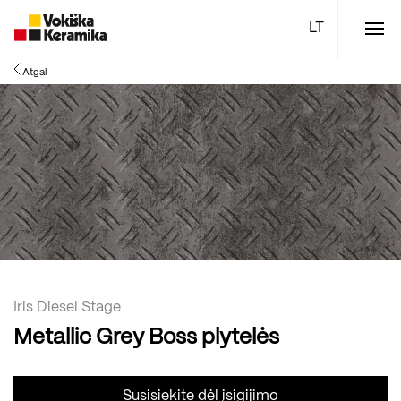
Meniu
Atgal
Plytelės
Vonios kambario įranga
Boen parketlentės
Specialūs pasiūlymai
TOP
Iris Diesel Stage
Metallic Grey Boss plytelės
Susisiekite dėl įsigijimo