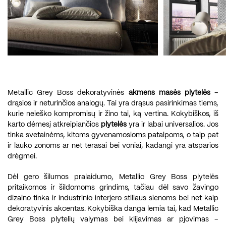
Metallic Grey Boss dekoratyvinės
akmens masės plytelės
–
drąsios ir neturinčios analogų. Tai yra drąsus pasirinkimas tiems,
kurie neieško kompromisų ir žino tai, ką vertina. Kokybiškos, iš
karto dėmesį atkreipiančios
plytelės
yra ir labai universalios. Jos
tinka svetainėms, kitoms gyvenamosioms patalpoms, o taip pat
ir lauko zonoms ar net terasai bei voniai, kadangi yra atsparios
drėgmei.
Dėl gero šilumos pralaidumo, Metallic Grey Boss plytelės
pritaikomos ir šildomoms grindims, tačiau dėl savo žavingo
dizaino tinka ir industrinio interjero stiliaus sienoms bei net kaip
dekoratyvinis akcentas. Kokybiška danga lemia tai, kad Metallic
Grey Boss plytelių valymas bei klijavimas ar pjovimas –