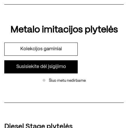
Metalo imitacijos plytelės
Kolekcijos gaminiai
Susisiekite dėl įsigijimo
Šiuo metu nedirbame
Diesel Stage plytelės