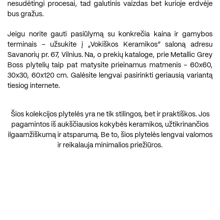
nesudėtingi procesai, tad galutinis vaizdas bet kurioje erdvėje
bus gražus.
Jeigu norite gauti pasiūlymą su konkrečia kaina ir gamybos
terminais – užsukite į „Vokiškos Keramikos“ saloną adresu
Savanorių pr. 67, Vilnius. Na, o prekių kataloge, prie Metallic Grey
Boss plytelių taip pat matysite prieinamus matmenis - 60x60,
30x30, 60x120 cm. Galėsite lengvai pasirinkti geriausią variantą
tiesiog internete.
Šios kolekcijos plytelės yra ne tik stilingos, bet ir praktiškos. Jos
pagamintos iš aukščiausios kokybės keramikos, užtikrinančios
ilgaamžiškumą ir atsparumą. Be to, šios plytelės lengvai valomos
ir reikalauja minimalios priežiūros.