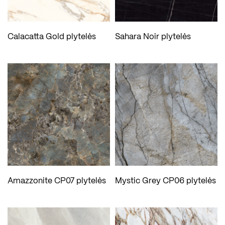
Calacatta Gold plytelės
Sahara Noir plytelės
Amazzonite CP07 plytelės
Mystic Grey CP06 plytelės