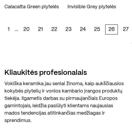
Calacatta Green plytelės
Invisible Grey plytelės
1
20
21
22
23
24
25
26
27
...
Kliaukitės profesionalais
Vokiška keramika jau seniai žinoma, kaip aukščiausios
kokybės plytelių ir vonios kambario įrangos produktų
tiekėja. Ilgametis darbas su pirmaujančiais Europos
gamintojais, leidžia pasiūlyti klientams naujausias
mados tendencijas atitinkančias medžiagas ir
sprendimus.